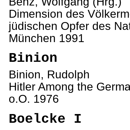
Benz, Wolfgang (Hrg.)
Dimension des Völkermo
jüdischen Opfer des Na
München 1991
Binion
Binion, Rudolph
Hitler Among the Germ
o.O. 1976
Boelcke I