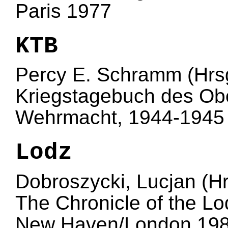
Paris 1977
KTB
Percy E. Schramm (Hrs
Kriegstagebuch des O
Wehrmacht, 1944-1945
Lodz
Dobroszycki, Lucjan (Hr
The Chronicle of the L
New Haven/London 19