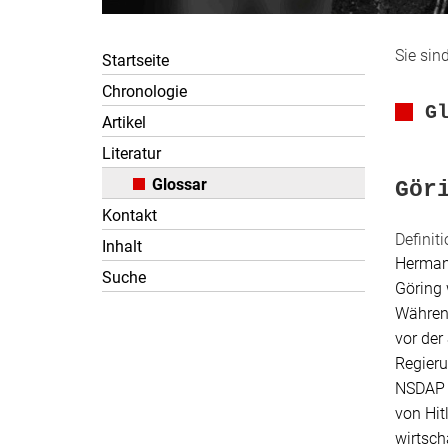
Sie sind
Startseite
Chronologie
G
Artikel
Literatur
Glossar
Gör
Kontakt
Definiti
Inhalt
Herman
Suche
Göring 
Während
vor der
Regieru
NSDAP s
von Hit
wirtsch