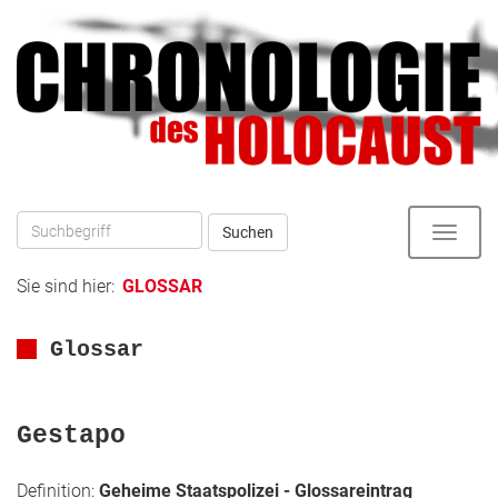
Direkt
zum
zur
Inhalt
Hauptnavigation
Suchen
Toggle
naviga
Sie sind hier:
GLOSSAR
Glossar
Gestapo
Definition:
Geheime Staatspolizei - Glossareintrag