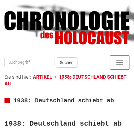
Direkt
zum
zur
Inhalt
Hauptnavigation
Suchen
Toggle
naviga
Sie sind hier:
ARTIKEL
>
1938: DEUTSCHLAND SCHIEBT
AB
1938: Deutschland schiebt ab
1938: Deutschland schiebt ab