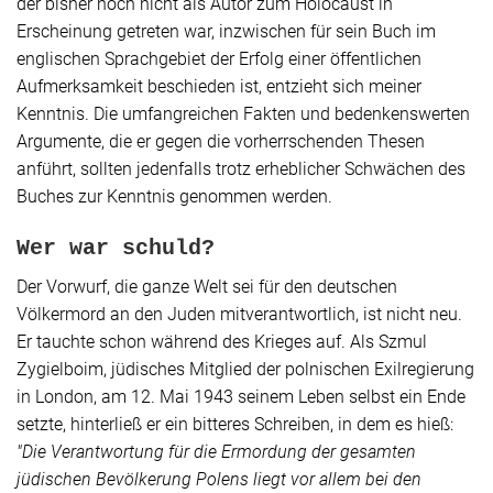
der bisher noch nicht als Autor zum Holocaust in
Erscheinung getreten war, inzwischen für sein Buch im
englischen Sprachgebiet der Erfolg einer öffentlichen
Aufmerksamkeit beschieden ist, entzieht sich meiner
Kenntnis. Die umfangreichen Fakten und bedenkenswerten
Argumente, die er gegen die vorherrschenden Thesen
anführt, sollten jedenfalls trotz erheblicher Schwächen des
Buches zur Kenntnis genommen werden.
Wer war schuld?
Der Vorwurf, die ganze Welt sei für den deutschen
Völkermord an den Juden mitverantwortlich, ist nicht neu.
Er tauchte schon während des Krieges auf. Als Szmul
Zygielboim, jüdisches Mitglied der polnischen Exilregierung
in
London
, am 12. Mai 1943 seinem Leben selbst ein Ende
setzte, hinterließ er ein bitteres Schreiben, in dem es hieß:
"Die Verantwortung für die Ermordung der gesamten
jüdischen Bevölkerung Polens liegt vor allem bei den