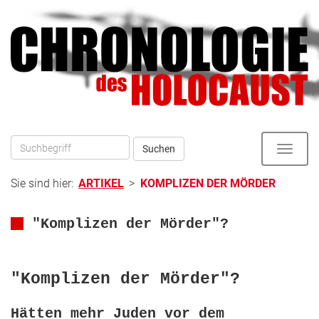
Direkt
zum
zur
Inhalt
Hauptnavigation
Suchen
Toggle
naviga
Sie sind hier:
ARTIKEL
>
KOMPLIZEN DER MÖRDER
"Komplizen der Mörder"?
"Komplizen der Mörder"?
Hätten mehr Juden vor dem