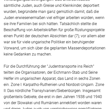
sämtliche Juden, auch Greise und Kleinkinder, deportiert
wurden, begründete man ganz gemütlich damit, daß die
Juden erwiesenermaßen viel eifriger arbeiten würden, wenn
sie ihre Familien bei sich hätten. Tatsächlich stellte die
Beschaffung von Arbeitskräften für große Rüstungsprojekte
einen Punkt der deutschen Absichten dar (7); vor allem aber
war sie für viele ungarische Politiker ein beruhigender
Vorwand, um sich über die geplanten Massendeportationen
keine Gedanken zu machen.
Für die Durchführung der "Judentransporte ins Reich"
teilten die Organisatoren, der Eichmann-Stab und
Seine
Helfer im ungarischen Apparat, das Land in sechs Zonen
ein. Zone I: Karpatho-Ruthenien und Nordost-Ungarn. Zone
II: Das nördliche Transylvanien/Siebenbürgen. Insgesamt
großenteils Gebiete, die erst in den Jahren 1938 und 1940
von der Slowakei und Rumänien annektiert worden waren
und deren Juden auch von vergleichsweise gemäßigteren