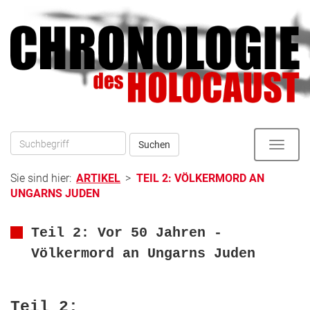
Direkt
zum
zur
Inhalt
Hauptnavigation
Suchen
Toggle
naviga
Sie sind hier:
ARTIKEL
>
TEIL 2: VÖLKERMORD AN
UNGARNS JUDEN
Teil 2: Vor 50 Jahren -
Völkermord an Ungarns Juden
Teil 2: