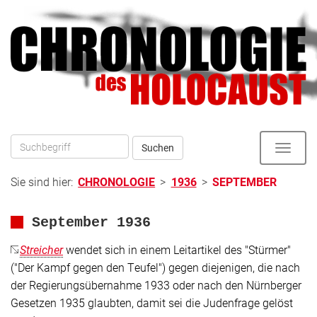
Direkt
zum
zur
Inhalt
Hauptnavigation
Suchen
Toggle
naviga
Sie sind hier:
CHRONOLOGIE
>
1936
>
SEPTEMBER
September 1936
Streicher
wendet sich in einem Leitartikel des "Stürmer"
("Der Kampf gegen den Teufel") gegen diejenigen, die nach
der Regierungsübernahme 1933 oder nach den Nürnberger
Gesetzen 1935 glaubten, damit sei die Judenfrage gelöst