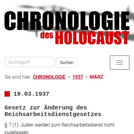
Direkt
zum
zur
Inhalt
Hauptnavigation
Suchen
Toggle
naviga
Sie sind hier:
CHRONOLOGIE
>
1937
>
MÄRZ
19.03.1937
Gesetz zur Änderung des
Reichsarbeitsdienstgesetzes
§ 7 (1): Juden werden zum Reichsarbeitsdienst nicht
zugelassen.