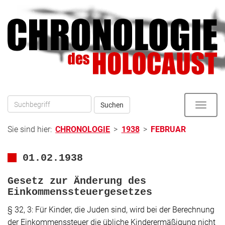
Direkt
zum
zur
Inhalt
Hauptnavigation
Suchen
Toggle
naviga
Sie sind hier:
CHRONOLOGIE
>
1938
>
FEBRUAR
01.02.1938
Gesetz zur Änderung des
Einkommenssteuergesetzes
§ 32, 3: Für Kinder, die Juden sind, wird bei der Berechnung
der Einkommenssteuer die übliche Kinderermäßigung nicht