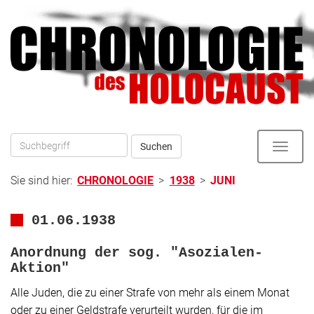
Direkt
zum
zur
Inhalt
Hauptnavigation
Suchen
Toggle
naviga
Sie sind hier:
CHRONOLOGIE
>
1938
>
JUNI
01.06.1938
Anordnung der sog.
"Asozialen-
Aktion"
Alle Juden, die zu einer Strafe von mehr als einem Monat
oder zu einer Geldstrafe verurteilt wurden, für die im