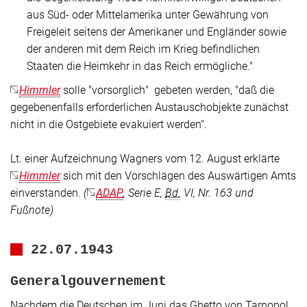
aus Süd- oder Mittelamerika unter Gewährung von
Freigeleit seitens der Amerikaner und Engländer sowie
der anderen mit dem Reich im Krieg befindlichen
Staaten die Heimkehr in das Reich ermögliche."
Himmler
solle
"vorsorglich"
gebeten werden,
"daß die
gegebenenfalls erforderlichen Austauschobjekte zunächst
nicht in die Ostgebiete evakuiert werden"
.
Lt. einer Aufzeichnung Wagners vom 12. August erklärte
Himmler
sich mit den Vorschlägen des Auswärtigen Amts
einverstanden.
(
ADAP
, Serie E,
Bd.
VI, Nr. 163 und
Fußnote)
22.07.1943
Generalgouvernement
Nachdem die Deutschen im Juni das Ghetto von Tarnopol