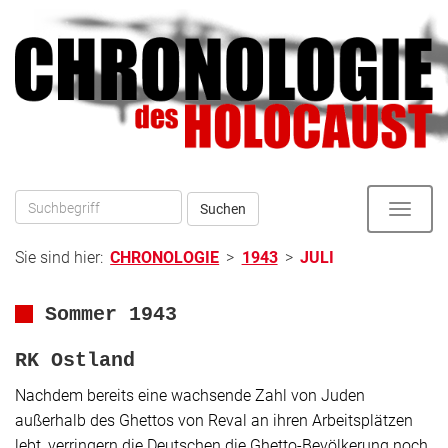
Direkt
zum
zur
Inhalt
Hauptnavigation
Suchen
Toggle
naviga
Sie sind hier:
CHRONOLOGIE
>
1943
>
JULI
Sommer 1943
RK Ostland
Nachdem bereits eine wachsende Zahl von Juden
außerhalb des Ghettos von Reval an ihren Arbeitsplätzen
lebt, verringern die Deutschen die Ghetto-Bevölkerung noch