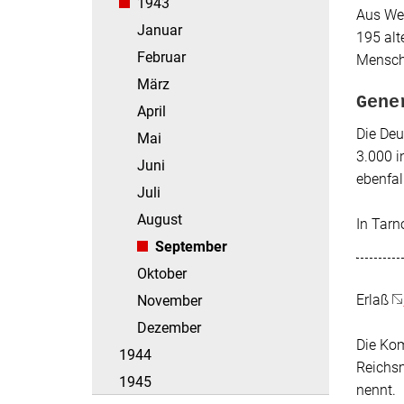
1943
Aus Wes
Januar
195 al
Februar
Mensch
März
Gene
April
Die De
Mai
3.000 i
Juni
ebenfal
Juli
August
In Tarn
September
Oktober
Erlaß
November
Dezember
Die Kom
1944
Reichsm
1945
nennt.