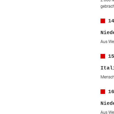
gebrach
1
Nied
Aus Wes
1
Ital
Mensche
1
Nied
Aus Wes