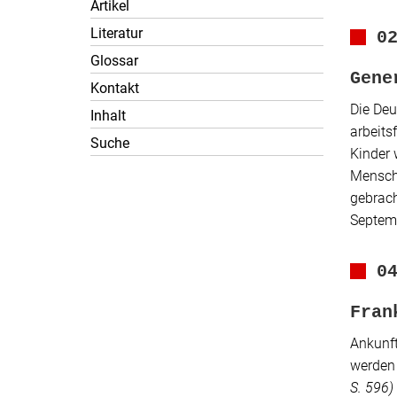
Artikel
Literatur
0
Glossar
Gene
Kontakt
Die Deu
Inhalt
arbeits
Suche
Kinder 
Mensc
gebrach
Septem
0
Fran
Ankunft
werden 
S. 596)