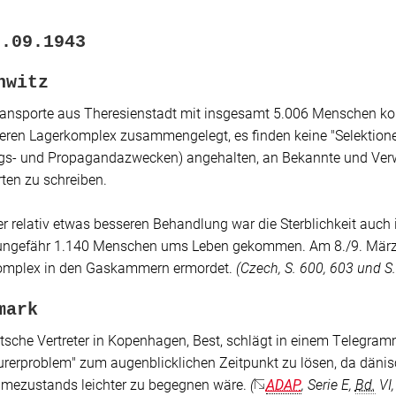
8.09.1943
hwitz
ansporte aus Theresienstadt mit insgesamt 5.006 Menschen ko
eren Lagerkomplex zusammengelegt, es finden keine
"Selektion
s- und Propagandazwecken) angehalten, an Bekannte und Verwa
en zu schreiben.
er relativ etwas besseren Behandlung war die Sterblichkeit auc
ungefähr 1.140 Menschen ums Leben gekommen. Am 8./9. Mär
omplex in den Gaskammern ermordet.
(
Czech
, S. 600, 603 und S
mark
tsche Vertreter in Kopenhagen, Best, schlägt in einem Telegra
urerproblem"
zum augenblicklichen Zeitpunkt zu lösen, da däni
mezustands leichter zu begegnen wäre.
(
ADAP
, Serie E,
Bd.
VI,