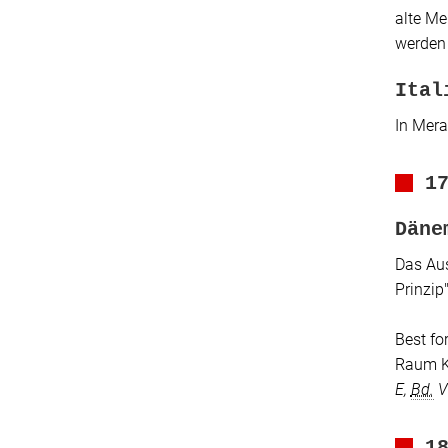
alte M
werden
Ital
In Mera
1
Däne
Das Aus
Prinzip
Best fo
Raum Ko
E,
Bd.
VI
1