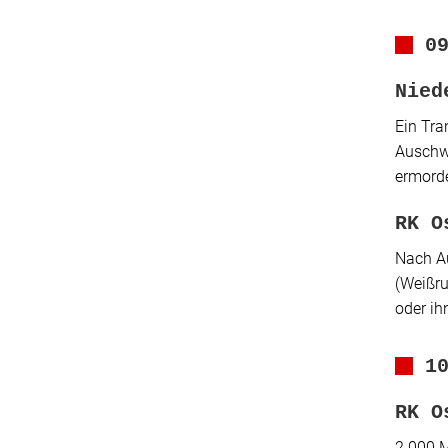
0
Nied
Ein Tra
Auschwi
ermord
RK O
Nach Au
(Weißru
oder ih
1
RK O
2.000 M