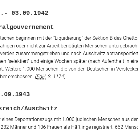
2.- 03.09.1942
ralgouvernement
tschen beginnen mit der
"Liquidierung"
der Sektion B des Ghett
fähigen oder nicht zur Arbeit benötigten Menschen untergebrac
werden zusammengetrieben und nach Auschwitz abtransportiert.
hen
"selektiert"
und einige Wochen später (nach Aufenthalt in ei
t. Weitere 1.000 Menschen, die von den Deutschen in Versteck
ber erschossen.
(
EdH
, S. 1174)
4.09.1943
kreich/Auschwitz
 eines Deportationszugs mit 1.000 jüdischen Menschen aus d
232 Männer und 106 Frauen als Häftlinge registriert. 662 Men