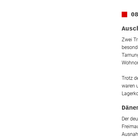
0
Ausc
Zwei Tr
besond
Tarnung
Wohnort
Trotz d
waren 
Lagerk
Däne
Der deu
Freima
Ausnah