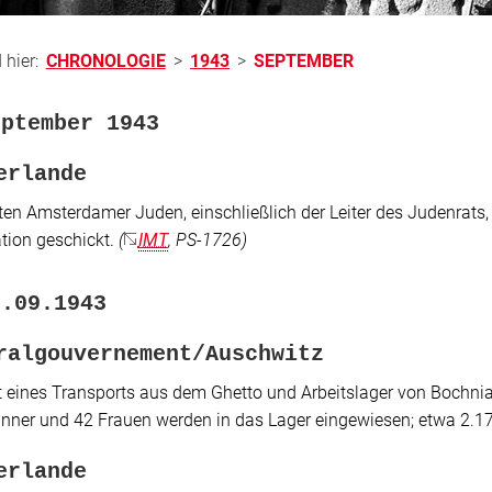
 hier:
CHRONOLOGIE
>
1943
>
SEPTEMBER
eptember 1943
erlande
zten Amsterdamer Juden, einschließlich der Leiter des Judenrats
tion geschickt.
(
IMT
, PS-1726)
2.09.1943
ralgouvernement/Auschwitz
 eines Transports aus dem Ghetto und Arbeitslager von Bochni
ner und 42 Frauen werden in das Lager eingewiesen; etwa 2.
erlande