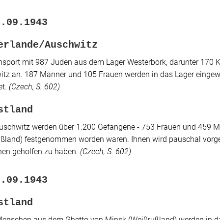
9.09.1943
erlande/Auschwitz
nsport mit 987 Juden aus dem Lager Westerbork, darunter 170 
tz an. 187 Männer und 105 Frauen werden in das Lager einge
et.
(
Czech
, S. 602)
stland
schwitz werden über 1.200 Gefangene - 753 Frauen und 459 Männ
ßland) festgenommen worden waren. Ihnen wird pauschal vorg
nen geholfen zu haben.
(
Czech
, S. 602)
0.09.1943
stland
enschen aus dem Ghetto von Minsk (Weißrußland) werden in das