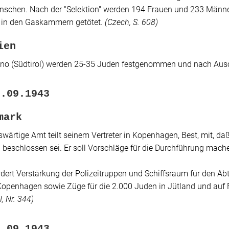
enschen. Nach der
"Selektion"
werden 194 Frauen und 233 Männer
 in den Gaskammern getötet.
(
Czech
, S. 608)
ien
no (Südtirol) werden 25-35 Juden festgenommen und nach Ausch
7.09.1943
mark
wärtige Amt teilt seinem Vertreter in Kopenhagen, Best, mit, d
"
beschlossen sei. Er soll Vorschläge für die Durchführung mach
rdert Verstärkung der Polizeitruppen und Schiffsraum für den 
penhagen sowie Züge für die 2.000 Juden in Jütland und auf
, Nr. 344)
8.09.1943