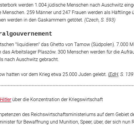
terbork werden 1.004 jüdische Menschen nach Auschwitz eingeli
te Menschen. 259 Männer und 247 Frauen werden als Häftlinge
en werden in den Gaskammern getötet.
(
Czech
, S. 593)
ralgouvernement
utschen
"liquidieren"
das Ghetto von Tarnow (Südpolen). 7.000 M
n das Arbeitslager Plaszów. 300 Menschen werden für die Aufr
ls nach Auschwitz gebracht.
ow hatten vor dem Krieg etwa 25.000 Juden gelebt.
(
EdH
, S. 13
Hitler
über die Konzentration der Kriegswirtschaft
petenzen des Reichswirtschaftsministeriums auf dem Gebiet de
inister für Bewaffnung und Munition, Speer, über, der sich nun 