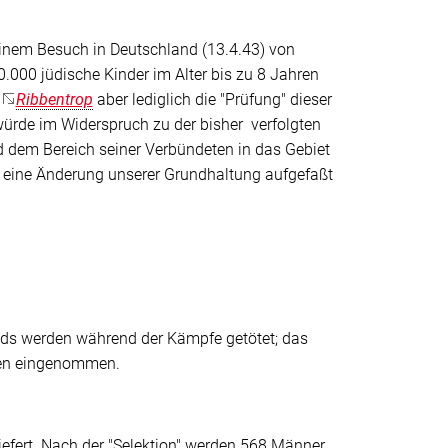
inem Besuch in Deutschland (13.4.43) von
.000 jüdische Kinder im Alter bis zu 8 Jahren
e
Ribbentrop
aber lediglich die
"Prüfung"
dieser
würde im Widerspruch zu der bisher verfolgten
dem Bereich seiner Verbündeten in das Gebiet
s eine Änderung unserer Grundhaltung aufgefaßt
nds werden während der Kämpfe getötet; das
hen eingenommen.
efert. Nach der "Selektion" werden 568 Männer