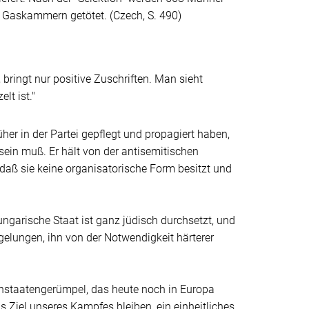
n Gaskammern getötet. (
Czech
, S. 490)
bringt nur positive Zuschriften. Man sieht
lt ist."
her in der Partei gepflegt und propagiert haben,
sein muß. Er hält von der antisemitischen
, daß sie keine organisatorische Form besitzt und
ngarische Staat ist ganz jüdisch durchsetzt, und
 gelungen, ihn von der Notwendigkeit härterer
instaatengerümpel, das heute noch in Europa
s Ziel unseres Kampfes bleiben, ein einheitliches