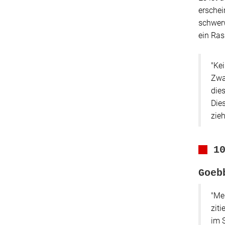
erschei
schwerw
ein Ras
"Ke
Zwa
die
Die
zieh
1
Goeb
"Mei
zit
im 