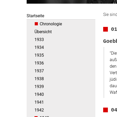
Sie sind
Startseite
Chronologie
0
Übersicht
1933
Goeb
1934
"Di
1935
auß
1936
den 
1937
Vert
1938
jüdi
dau
1939
Waf
1940
1941
1942
0