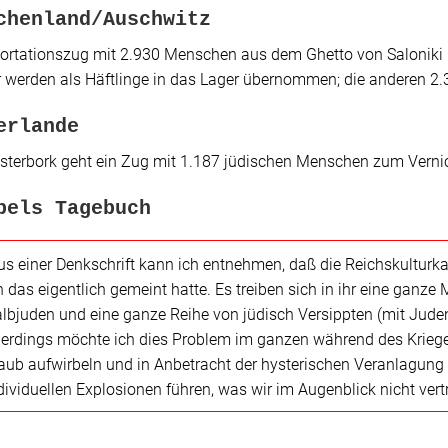
chenland/Auschwitz
ortationszug mit 2.930 Menschen aus dem Ghetto von Saloniki
werden als Häftlinge in das Lager übernommen; die anderen 
erlande
terbork geht ein Zug mit 1.187 jüdischen Menschen zum Vernic
bels Tagebuch
us einer Denkschrift kann ich entnehmen, daß die Reichskulturka
h das eigentlich gemeint hatte. Es treiben sich in ihr eine ganze
lbjuden und eine ganze Reihe von jüdisch Versippten (mit Juden
lerdings möchte ich dies Problem im ganzen während des Krieges
aub aufwirbeln und in Anbetracht der hysterischen Veranlagung 
dividuellen Explosionen führen, was wir im Augenblick nicht ver