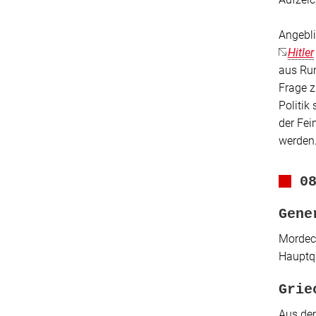
Angebli
Hitler
aus Rum
Frage z
Politik
der Fei
werden.
0
Gene
Mordech
Hauptq
Grie
Aus dem