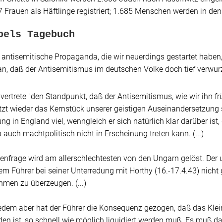
 Frauen als Häftlinge registriert; 1.685 Menschen werden in de
bels Tagebuch
 antisemitische Propaganda, die wir neuerdings gestartet haben, 
n, daß der Antisemitismus im deutschen Volke doch tief verwurze
vertrete
"den Standpunkt, daß der Antisemitismus, wie wir ihn frü
tzt wieder das Kernstück unserer geistigen Auseinandersetzung 
g in England viel, wenngleich er sich natürlich klar darüber ist
 auch machtpolitisch nicht in Erscheinung treten kann. (...)
enfrage wird am allerschlechtesten von den Ungarn gelöst. Der u
dem Führer bei seiner Unterredung mit Horthy (16.-17.4.43) nicht
en zu überzeugen. (...)
edem aber hat der Führer die Konsequenz gezogen, daß das Kle
en ist, so schnell wie möglich liquidiert werden muß. Es muß da