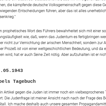
nen, die kämpfende deutsche Volksgemeinschaft gegen diese G
iegenden Entscheidungen führen, aber das ist alles unerheblich 
senkrieg."
in prophetisches Wort des Führers bewahrheitet sich mit einer s
ngsläufigkeit wie, daß, wenn das Judentum es fertigbringen werd
ser nicht zur Vernichtung der arischen Menschheit, sondern zur
ser Prozeß ist von einer weltgeschichtlichen Bedeutung, und da 
en wird, hat er auch
Seine
Zeit nötig. Aber aufzuhalten ist er nic
0.05.1943
bels Tagebuch
n Artikel gegen die Juden ist immer noch ein vielbesprochenes T
iert. Die Judenfrage ist meiner Ansicht nach nach der Frage de
Stall. Ich mache deshalb auch unsere gesamten Propagandamitte