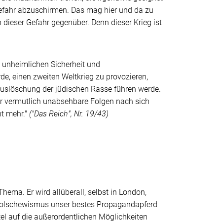
efahr abzuschirmen. Das mag hier und da zu
dieser Gefahr gegenüber. Denn dieser Krieg ist
o unheimlichen Sicherheit und
e, einen zweiten Weltkrieg zu provozieren,
 Auslöschung der jüdischen Rasse führen werde.
er vermutlich unabsehbare Folgen nach sich
ht mehr."
("Das Reich", Nr. 19/43)
hema. Er wird allüberall, selbst in
London
,
s Bolschewismus unser bestes Propagandapferd
l auf die außerordentlichen Möglichkeiten