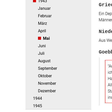
1943
Grie
Januar
Ein Dep
Februar
Männer 
März
April
Nied
Mai
Aus Wes
Juni
Goeb
Juli
August
"A
September
ic
Oktober
Ha
November
Al
Dezember
St
in
1944
1945