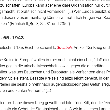
zu schaffen. Europa kann aber eine klare Organisation nur durc
smacht ist praktisch nicht vorhanden. (...) Wer Europa besitzt, 
 In diesem Zusammenhang können wir natürlich Fragen von Rech
eren."
(Fröhlich II,
Bd.
8, S. 231 und 235ff)
9.05.1943
Zeitschrift "Das Reich" erscheint
Goebbels
Artikel
"Der Krieg und
e Kreise in Europa"
wollen immer noch nicht einsehen,
"daß dies
lker gegen die arische Menschheit sowie gegen die abendländisch
alles, was uns Deutschen und Europäern als Verfechtern eines Pr
f dem Spiele steht. Besagte Kreise sind allzu leicht geneigt, in d
rteilen sie deshalb mehr nach augenblicksbedingten Gefühlsreg
aren und kühlen Vernunft." (...)
entum habe diesen Krieg gewollt und bilde
'den Kitt, der die f
deshalb ein Gebot der Staatssicherheit, daß wir im eigenen Land