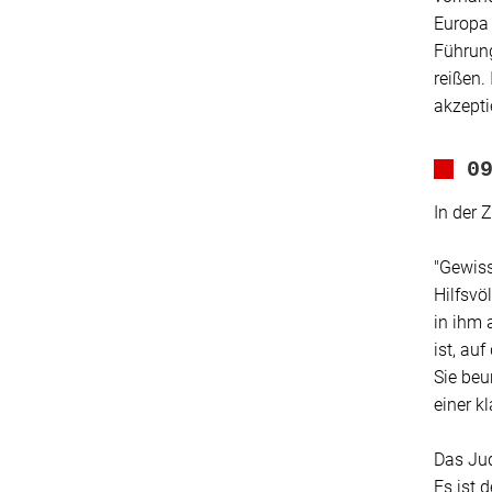
Europa 
Führung
reißen.
akzepti
0
In der 
"Gewiss
Hilfsvö
in ihm 
ist, au
Sie beu
einer kl
Das Jud
Es ist 