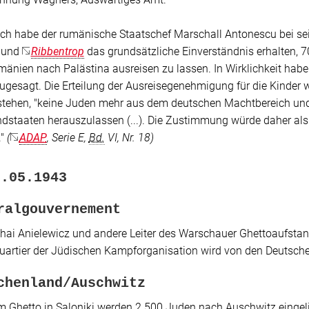
ch habe der rumänische Staatschef Marschall Antonescu bei se
und
Ribbentrop
das grundsätzliche Einverständnis erhalten, 70
änien nach Palästina ausreisen zu lassen. In Wirklichkeit hab
ugesagt. Die Erteilung der Ausreisegenehmigung für die Kinder 
 stehen,
"keine Juden mehr aus dem deutschen Machtbereich und 
ndstaaten herauszulassen (...). Die Zustimmung würde daher al
"
(
ADAP
, Serie E,
Bd.
VI, Nr. 18)
8.05.1943
ralgouvernement
ai Anielewicz und andere Leiter des Warschauer Ghettoaufsta
uartier der Jüdischen Kampforganisation wird von den Deutsc
chenland/Auschwitz
 Ghetto in Saloniki werden 2.500 Juden nach Auschwitz eingeli