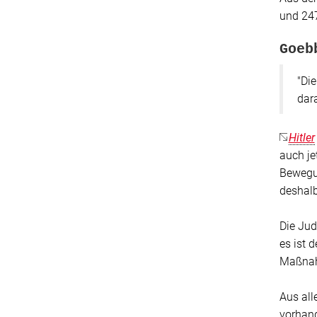
und 247
Goeb
"Die
dara
Hitler
auch je
Bewegun
deshalb
Die Jud
es ist 
Maßnahm
Aus all
vorhand