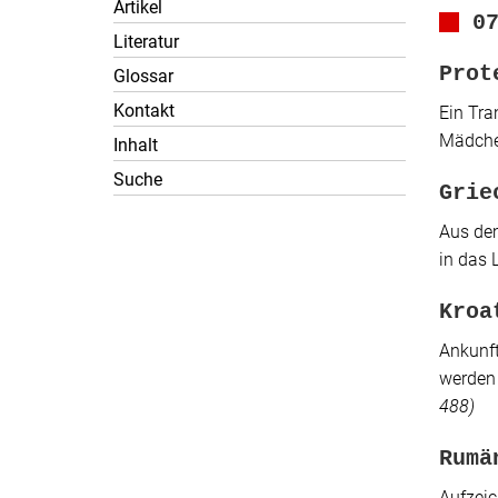
Artikel
0
Literatur
Prot
Glossar
Kontakt
Ein Tra
Mädche
Inhalt
Suche
Grie
Aus dem
in das 
Kroa
Ankunft
werden
488)
Rumä
Aufzei